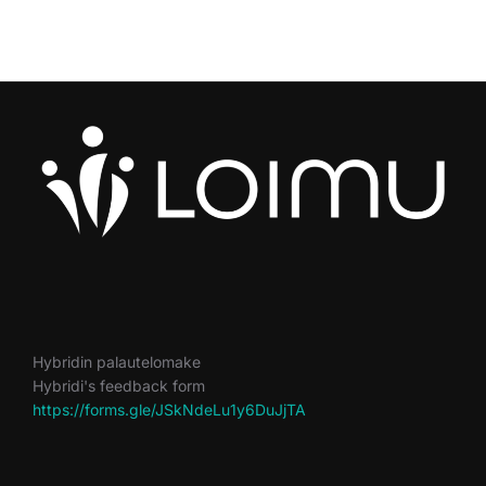
Hybridin palautelomake
Hybridi's feedback form
https://forms.gle/JSkNdeLu1y6DuJjTA