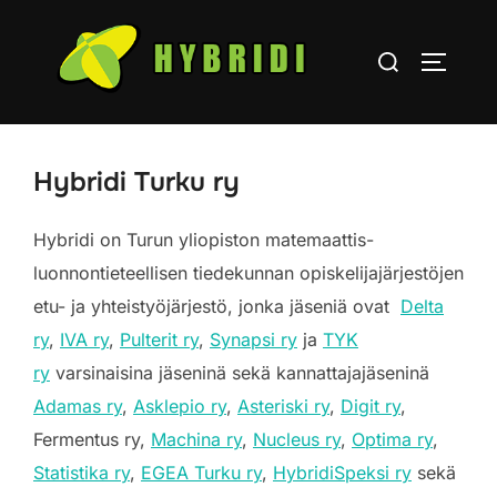
Skip
to
Search
TOGGLE
content
for:
Hybridi Turku ry
Hybridi on Turun yliopiston matemaattis-
luonnontieteellisen tiedekunnan opiskelijajärjestöjen
etu- ja yhteistyöjärjestö, jonka jäseniä ovat
Delta
ry
,
IVA ry
,
Pulterit ry
,
Synapsi ry
ja
TYK
ry
varsinaisina jäseninä sekä kannattajajäseninä
Adamas ry
,
Asklepio ry
,
Asteriski ry
,
Digit ry
,
Fermentus ry,
Machina ry
,
Nucleus ry
,
Optima ry
,
Statistika ry
,
EGEA Turku ry
,
HybridiSpeksi ry
sekä