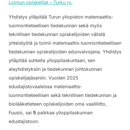
Loimun opiskelijat – Turku ry
.
Yhdistys ylläpitää Turun yliopiston matemaattis-
luonnontieteellisen tiedekunnan sekä myös
teknillisen tiedekunnan opiskelijoiden välistä
yhteistyötä ja toimii matemaattis-luonnontieteellisen
tiedekunnan opiskelijoiden edunvalvojana. Yhdistys
ylläpitää suhteita ylioppilaskuntaan, sen
alayhdistyksiin ja tiedekunnan johtokunnan
opiskelijajäseniin. Vuoden 2025
edustajistovaaleissa matemaattis-
luonnontieteellisen sekä teknillisen tiedekunnan ja
biolääketieteen opiskelijoiden oma vaaliliitto,
Fuusio, sai
5
paikkaa ylioppilaskunnan
edustajistoon.