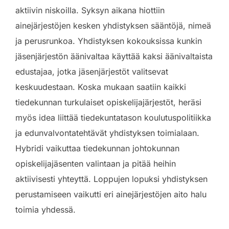
aktiivin niskoilla. Syksyn aikana hiottiin
ainejärjestöjen kesken yhdistyksen sääntöjä, nimeä
ja perusrunkoa. Yhdistyksen kokouksissa kunkin
jäsenjärjestön äänivaltaa käyttää kaksi äänivaltaista
edustajaa, jotka jäsenjärjestöt valitsevat
keskuudestaan. Koska mukaan saatiin kaikki
tiedekunnan turkulaiset opiskelijajärjestöt, heräsi
myös idea liittää tiedekuntatason koulutuspolitiikka
ja edunvalvontatehtävät yhdistyksen toimialaan.
Hybridi vaikuttaa tiedekunnan johtokunnan
opiskelijajäsenten valintaan ja pitää heihin
aktiivisesti yhteyttä. Loppujen lopuksi yhdistyksen
perustamiseen vaikutti eri ainejärjestöjen aito halu
toimia yhdessä.