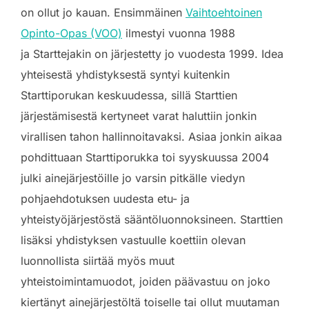
on ollut jo kauan. Ensimmäinen
Vaihtoehtoinen
Opinto-Opas (VOO)
ilmestyi vuonna 1988
ja Starttejakin on järjestetty jo vuodesta 1999. Idea
yhteisestä yhdistyksestä syntyi kuitenkin
Starttiporukan keskuudessa, sillä Starttien
järjestämisestä kertyneet varat haluttiin jonkin
virallisen tahon hallinnoitavaksi. Asiaa jonkin aikaa
pohdittuaan Starttiporukka toi syyskuussa 2004
julki ainejärjestöille jo varsin pitkälle viedyn
pohjaehdotuksen uudesta etu- ja
yhteistyöjärjestöstä sääntöluonnoksineen. Starttien
lisäksi yhdistyksen vastuulle koettiin olevan
luonnollista siirtää myös muut
yhteistoimintamuodot, joiden päävastuu on joko
kiertänyt ainejärjestöltä toiselle tai ollut muutaman