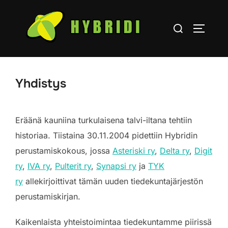
Skip
to
Search
TOGGLE
content
for:
Yhdistys
Eräänä kauniina turkulaisena talvi-iltana tehtiin
historiaa. Tiistaina 30.11.2004 pidettiin Hybridin
perustamiskokous, jossa
Asteriski ry
,
Delta ry
,
Digit
ry
,
IVA ry
,
Pulterit ry
,
Synapsi ry
ja
TYK
ry
allekirjoittivat tämän uuden tiedekuntajärjestön
perustamiskirjan.
Kaikenlaista yhteistoimintaa tiedekuntamme piirissä