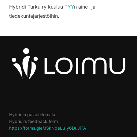
Hybridi Turku ry kuuluu
TYY
n aine- ja
tiedekuntajärjestöihin.
Hybridin palautelomake
Hybridi's feedback form
https://forms.gle/JSkNdeLu1y6DuJjTA